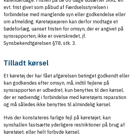
kalenderdage. Fristen på de 60 dage udsætter IKKE en
evt. frist givet som påbud af Færdselsstyrelsen i
forbindelse med manglende syn eller godkendelse eller
om afmelding. Køretøjsejeren kan derfor modtage et
bødeforlæg, uanset fristen for omsyn, der er angivet på
synsrapporten, ikke er overskredet, jf.
Synsbekendtgørelsen §78, stk. 3.
Tilladt kørsel
Et køretøj der har fået afgørelsen betinget godkendt eller
kan godkendes efter omsyn, må, indtil fejlene på
synsrapporten er udbedret, kun benyttes til den kørsel,
der er nødvendig i forbindelse med køretøjets reparation
og må således ikke benyttes til almindelig kørsel.
Hvis der konstateres farlige fejl på køretøjet, kan
synshallen fastsætte yderligere restriktioner på brug af
køretøjet, eller helt forbyde kørsel.