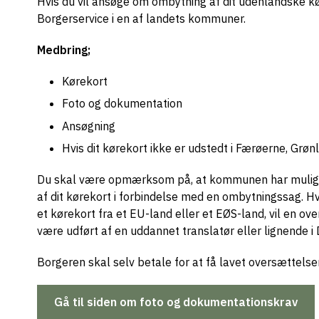
Hvis du vil ansøge om ombytning af dit udenlandske kør
Borgerservice i en af landets kommuner.
Medbring;
Kørekort
Foto og dokumentation
Ansøgning
Hvis dit kørekort ikke er udstedt i Færøerne, Grø
Du skal være opmærksom på, at kommunen har mulighed 
af dit kørekort i forbindelse med en ombytningssag. Hv
et kørekort fra et EU-land eller et EØS-land, vil en
være udført af en uddannet translatør eller lignende i
Borgeren skal selv betale for at få lavet oversættelse
Gå til siden om foto og dokumentationskrav