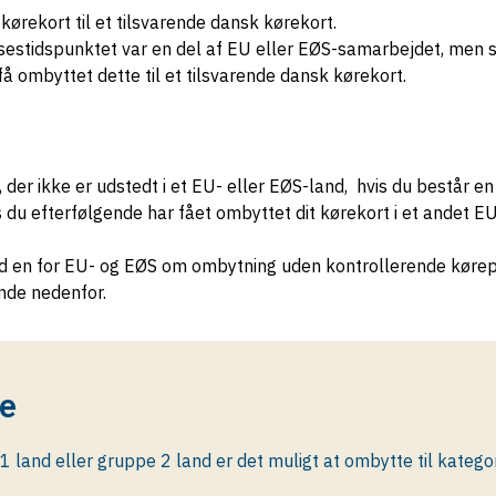
kørekort til et tilsvarende dansk kørekort.
elsestidspunktet var en del af EU eller EØS-samarbejdet, men 
å ombyttet dette til et tilsvarende dansk kørekort.
der ikke er udstedt i et EU- eller EØS-land, hvis du består en
du efterfølgende har fået ombyttet dit kørekort i et andet EU
ed en for EU- og EØS om ombytning uden kontrollerende kørep
nde nedenfor.
de
 1 land eller gruppe 2 land er det muligt at ombytte til katego