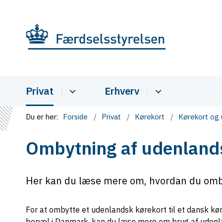
Privat
Erhverv
Du er her:
Forside
Privat
Kørekort
Kørekort og 
Ombytning af udenland
Her kan du læse mere om, hvordan du ombyt
For at ombytte et udenlandsk kørekort til et dansk k
bopæl i Danmark, kan du læse mere om brug af udenl