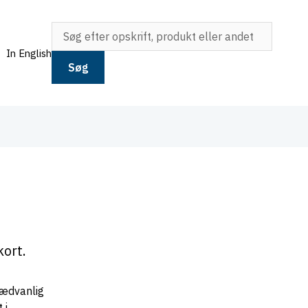
In English
Søg
ort.
sædvanlig
 i