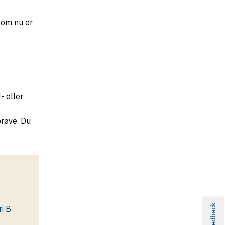
som nu er
- eller
røve. Du
Feedback
ri B