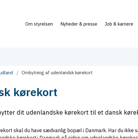
Om styrelsen
Nyheder & presse
Job & karriere
udland
Ombytning af udenlandsk kørekort
sk kørekort
ter dit udenlandske kørekort til et dansk kørek
ørekort skal du have sædvanlig bopæl i Danmark. Har du ikke 
andske kørekort i Danmark på siden om udenlandske kørekort