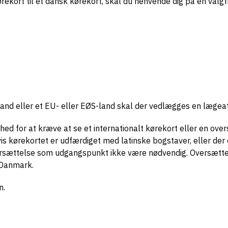
ekort til et dansk kørekort, skal du henvende dig på en valgfr
nland eller et EU- eller EØS-land skal der vedlægges en lægeat
for at kræve at se et internationalt kørekort eller en ove
is kørekortet er udfærdiget med latinske bogstaver, eller der
 oversættelse som udgangspunkt ikke være nødvendig. Oversætt
 Danmark.
n.