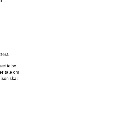
i
test.
rsættelse
 er tale om
elsen skal