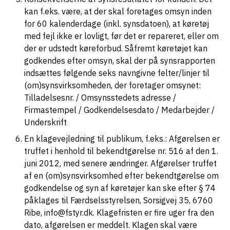
kan f.eks. være, at der skal foretages omsyn inden
for 60 kalenderdage (inkl. synsdatoen), at køretøj
med fejl ikke er lovligt, før det er repareret, eller om
der er udstedt køreforbud. Såfremt køretøjet kan
godkendes efter omsyn, skal der på synsrapporten
indsættes følgende seks navngivne felter/linjer til
(om)synsvirksomheden, der foretager omsynet:
Tilladelsesnr. / Omsynsstedets adresse /
Firmastempel / Godkendelsesdato / Medarbejder /
Underskrift
En klagevejledning til publikum, f.eks.: Afgørelsen er
truffet i henhold til bekendtgørelse nr. 516 af den 1.
juni 2012, med senere ændringer. Afgørelser truffet
af en (om)synsvirksomhed efter bekendtgørelse om
godkendelse og syn af køretøjer kan ske efter § 74
påklages til Færdselsstyrelsen, Sorsigvej 35, 6760
Ribe, info@fstyr.dk. Klagefristen er fire uger fra den
dato, afgørelsen er meddelt. Klagen skal være