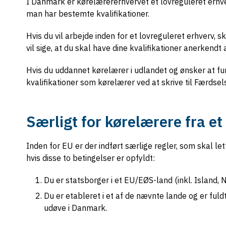
I Danmark er kørelærererhvervet et lovreguleret erhver
man har bestemte kvalifikationer.
Hvis du vil arbejde inden for et lovreguleret erhverv,
vil sige, at du skal have dine kvalifikationer anerkend
Hvis du uddannet kørelærer i udlandet og ønsker at f
kvalifikationer som kørelærer ved at skrive til Færdse
Særligt for kørelærere fra e
Inden for EU er der indført særlige regler, som skal le
hvis disse to betingelser er opfyldt:
Du er statsborger i et EU/EØS-land (inkl. Island, 
Du er etableret i et af de nævnte lande og er fuld
udøve i Danmark.