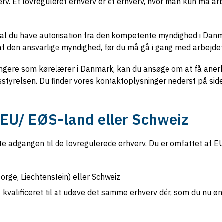
v. Et lovreguleret erhverv er et erhverv, hvor man kun må arb
 skal du have autorisation fra den kompetente myndighed i Dan
t af den ansvarlige myndighed, før du må gå i gang med arbejdet
ungere som kørelærer i Danmark, kan du ansøge om at få aner
lsstyrelsen. Du finder vores kontaktoplysninger nederst på sid
t EU/ EØS-land eller Schweiz
tte adgangen til de lovregulerede erhverv. Du er omfattet af E
Norge, Liechtenstein) eller Schweiz
t kvalificeret til at udøve det samme erhverv dér, som du nu ø