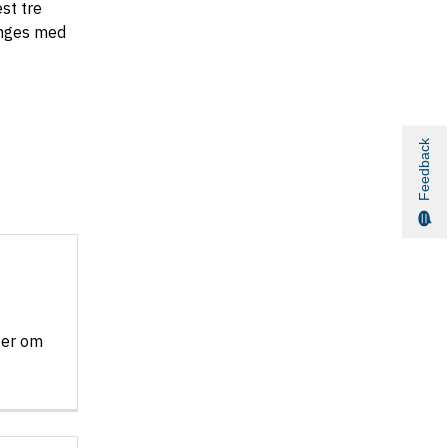
st tre
ænges med
Feedback
ger om