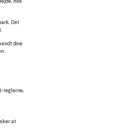
ejde, hvis
mark. Det
.
kendt dine
en.
U-reglerne,
nsker at