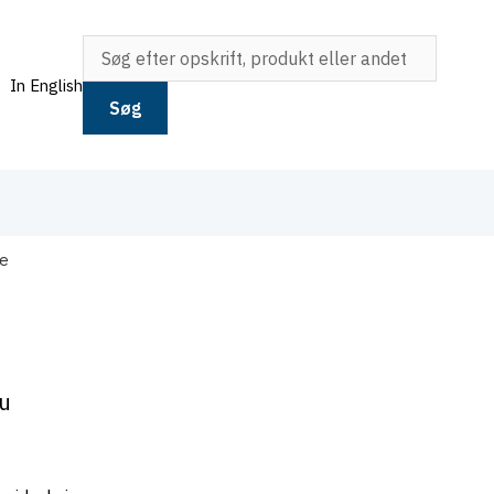
In English
Søg
se
du