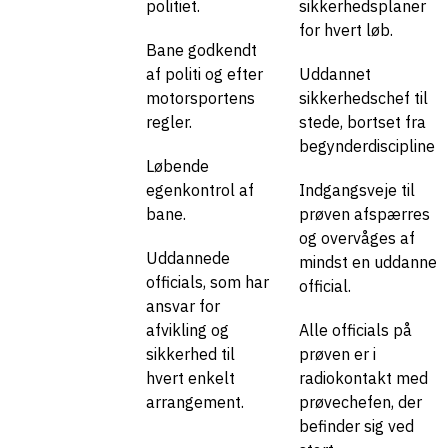
politiet.
sikkerhedsplaner
for hvert løb.
Bane godkendt
af politi og efter
Uddannet
motorsportens
sikkerhedschef til
regler.
stede, bortset fra
begynderdiscipliner.
Løbende
egenkontrol af
Indgangsveje til
bane.
prøven afspærres
og overvåges af
Uddannede
mindst en uddannet
officials, som har
official.
ansvar for
afvikling og
Alle officials på
sikkerhed til
prøven er i
hvert enkelt
radiokontakt med
arrangement.
prøvechefen, der
befinder sig ved