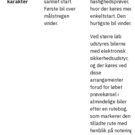
karakter
samlet start.
hastighedsprøver,
Første bil over
hvor der køres med
målstregen
enkeltstart. Den
vinder.
hurtigste bil vinder.
Ved større løb
udstyres bilerne
med elektronisk
sikkerhedsudstyr,
og der køres ved
disse
arrangementer
forud for løbet
prøvekørsel i
almindelige biler
efter en rutebog,
som markerer den
tilladte rute med
henblik på notering