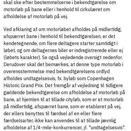
skal ske efter bestemmelserne i bekendtgørelse om
motorløb på bane eller i henhold til cirkulæret om
afholdelse af motorløb på vej.
Ved afklaring af om motorløbet afholdes på midlertidig,
afspærret bane i henhold til bekendtgørelsen, er det
kendetegnende, om flere deltagere starter samtidigt i
løbet, og om deltagernes biler er indregistrerede eller ej
(løbets karakter). Se også vejledende oversigt nedenfor.
Derudover skal det bemærkes, at denne type motorløb i
overensstemmelse med bekendtgørelsens ordlyd
afholdes undtagelsesvis, fx. byløb som Copenhagen
Historic Grand Prix. Det fremgår af vejledning til tidligere
gældende bekendtgørelse om afholdelse af motorløb på
bane, at hjemlen til at tillade cityløb, som er et motorløb
på midlertidig, afspærret bane, som er etableret på vej,
der ellers benyttes til færdsel af en eller flere
færdselsarter, ikke kan anvendes til at tillade jævnlig
afholdelse af 1/4-mile-konkurrencer, jf. "undtagelsesvis".