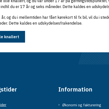
e lille knallert, og du var under 17 år på gerningstidspunktet, 
bil, indtil du er 17 år og seks måneder. Dette kaldes en udskyde
, og du i mellemtiden har fået kørekort til fx bil, vil du i sted
åneder. Dette kaldes en udskydelsesfrakendelse.
le knallert
stider
Information
ider
Økonomi og fakturering