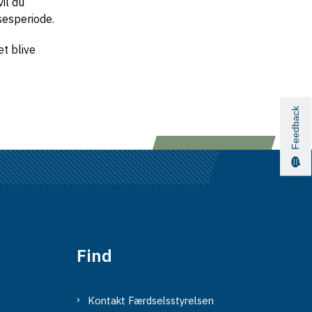
vil du
lsesperiode.
et blive
Feedback
Find
Kontakt Færdselsstyrelsen