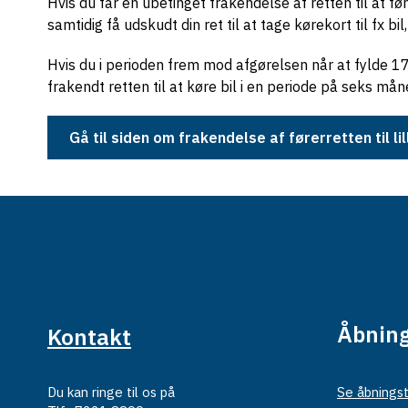
Hvis du får en ubetinget frakendelse af retten til at før
samtidig få udskudt din ret til at tage kørekort til fx 
Hvis du i perioden frem mod afgørelsen når at fylde 17 år
frakendt retten til at køre bil i en periode på seks m
Gå til siden om frakendelse af førerretten til lil
Åbning
Kontakt
Du kan ringe til os på
Se åbningst