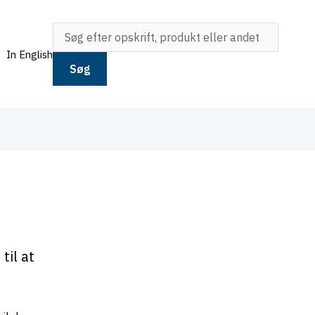
In English
Søg
til at