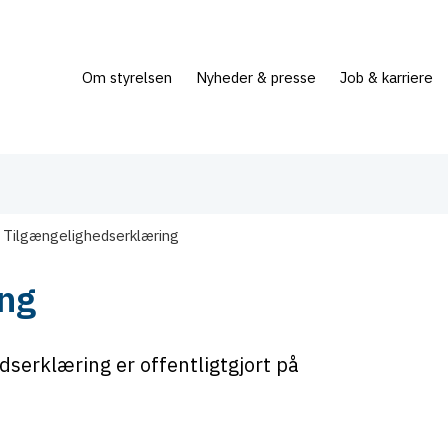
Om styrelsen
Nyheder & presse
Job & karriere
Tilgængelighedserklæring
ng
serklæring er offentligtgjort på