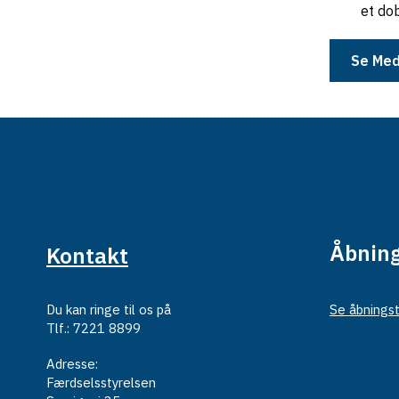
et do
Se Med
Åbning
Kontakt
Du kan ringe til os på
Se åbningst
Tlf.: 7221 8899
Adresse:
Færdselsstyrelsen