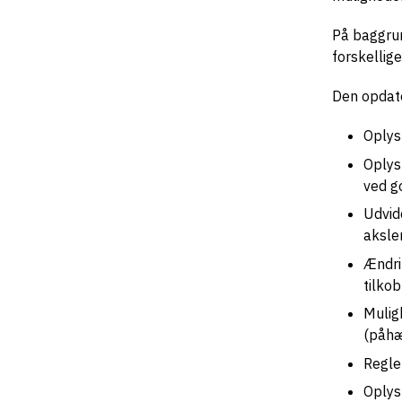
På baggrun
forskellig
Den opdat
Oplys
Oplys
ved g
Udvid
aksle
Ændri
tilko
Mulig
(påhæ
Regle
Oplys