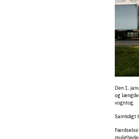
Den 1. jan
og længder
vogntog.
Samtidigt 
Færdselss
muligheder