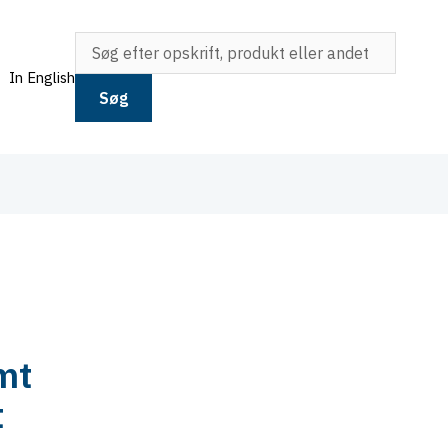
In English
Søg
mt
t