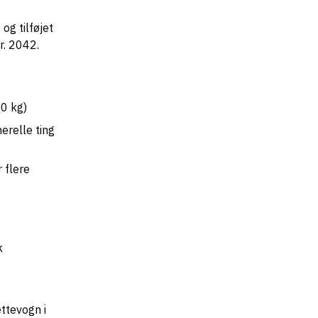
g tilføjet
r. 2042.
00 kg)
relle ting
 flere
k
ttevogn i