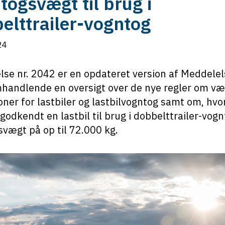
togsvægt til brug i
elttrailer-vogntog
24
se nr. 2042 er en opdateret version af Meddelel
handlende en oversigt over de nye regler om væ
ner for lastbiler og lastbilvogntog samt om, hv
godkendt en lastbil til brug i dobbelttrailer-vo
vægt på op til 72.000 kg.