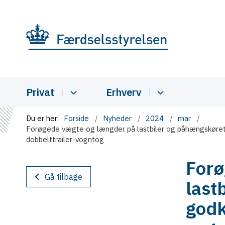
Privat
Erhverv
Du er her:
Forside
Nyheder
2024
mar
Forøgede vægte og længder på lastbiler og påhængskøretø
dobbelttrailer-vogntog
Forø
Gå tilbage
last
godk