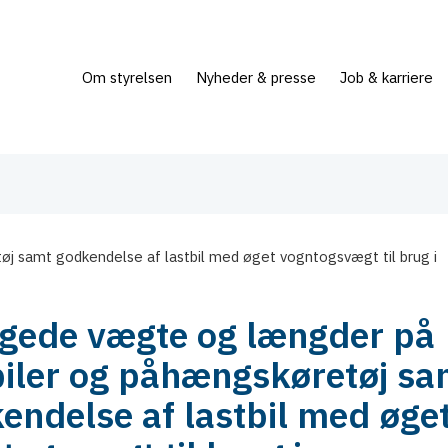
Om styrelsen
Nyheder & presse
Job & karriere
j samt godkendelse af lastbil med øget vogntogsvægt til brug i
gede vægte og længder på
biler og påhængskøretøj sa
endelse af lastbil med øge