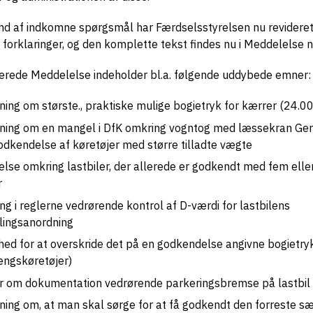
d af indkomne spørgsmål har Færdselsstyrelsen nu revideret o
e forklaringer, og den komplette tekst findes nu i Meddelelse n
erede Meddelelse indeholder bl.a. følgende uddybede emner:
ning om største., praktiske mulige bogietryk for kærrer (24.0
ning om en mangel i DfK omkring vogntog med læssekran Gene
odkendelse af køretøjer med større tilladte vægte
else omkring lastbiler, der allerede er godkendt med fem eller
r
ng i reglerne vedrørende kontrol af D-værdi for lastbilens
blingsanordning
hed for at overskride det på en godkendelse angivne bogietry
ngskøretøjer)
r om dokumentation vedrørende parkeringsbremse på lastbil
ning om, at man skal sørge for at få godkendt den forreste sæ