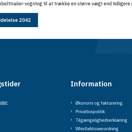
bbelttrailer-vogntog til at trække en større vægt end tidliger
delelse 2042
stider
Information
ider
Økonomi og fakturering
Privatlivspolitik
Tilgængelighedserklæring
Whistleblowerordning