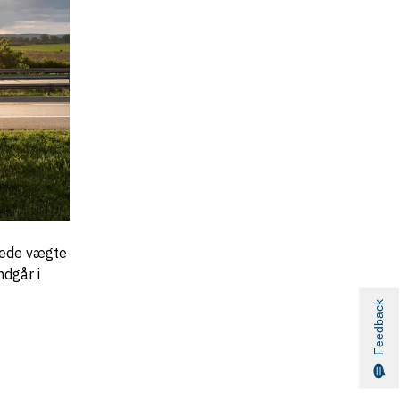
gede vægte
ndgår i
Feedback