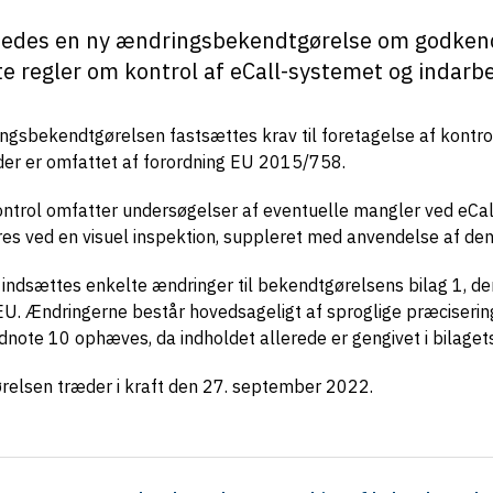
tedes en ny ændringsbekendtgørelse om godkende
e regler om kontrol af eCall-systemet og indarbej
gsbekendtgørelsen fastsættes krav til foretagelse af kontrol
 der er omfattet af forordning EU 2015/758.
ntrol omfatter undersøgelser af eventuelle mangler ved eCal
s ved en visuel inspektion, suppleret med anvendelse af den
ndsættes enkelte ændringer til bekendtgørelsens bilag 1, der føl
. Ændringerne består hovedsageligt af sproglige præciseringer ti
dnote 10 ophæves, da indholdet allerede er gengivet i bilaget
elsen træder i kraft den 27. september 2022.