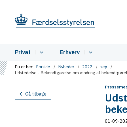
Privat
Erhverv
Du er her:
Forside
Nyheder
2022
sep
Udstedelse - Bekendtgørelse om ændring af bekendtgørel
Pressemed
Gå tilbage
Udst
beke
01-09-20