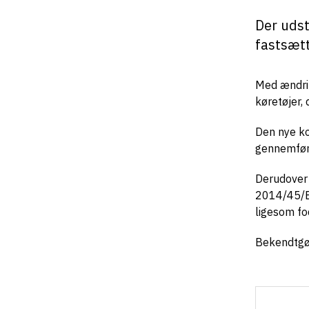
Der uds
fastsætt
Med ændrin
køretøjer,
Den nye ko
gennemføre
Derudover i
2014/45/EU
ligesom fo
Bekendtgør