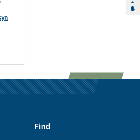
e
syn
Find