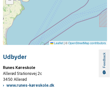
−
Leaflet
|
©
OpenStreetMap contributors
Feedback
Udbyder
Runes Køreskole
Allerød Stationsvej 2c
3450 Allerød
www.runes-køreskole.dk