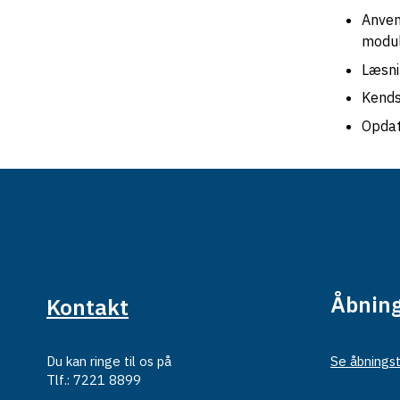
Anven
modu
Læsni
Kends
Opdat
Åbning
Kontakt
Du kan ringe til os på
Se åbningst
Tlf.: 7221 8899