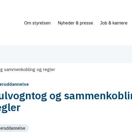
Om styrelsen
Nyheder & presse
Job & karriere
g sammenkobling og regler
teruddannelse
lvogntog og sammenkobli
egler
fteruddannelse