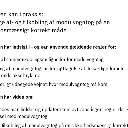
en kan i praksis:
ge af- og tilkobling af modulvogntog på en
edsmæssigt korrekt måde.
n har indsigt i - og kan anvende gældende regler for:
 af sammenkoblingsmuligheder for modulvogntog
ng af modulvogntog, under iagttagelse af de særlige forhold,
rende akseltryk mv.
ærligt udpegede vejnet, hvor modulvogntog må køre
n har viden om:
edes man holder sig opdateret om evt. ændringer i regler der k
ørsel med modulvogntog
g tilkobling af modulvogntog på en sikkerhedsmæssigt korrek