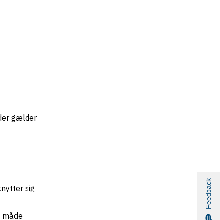
 der gælder
Feedback
nytter sig
t måde