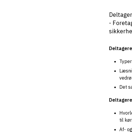
Deltager
- Foreta
sikkerh
Deltagere
Typer
Læsni
vedrø
Det s
Deltagere
Hvorl
til k
Af- o