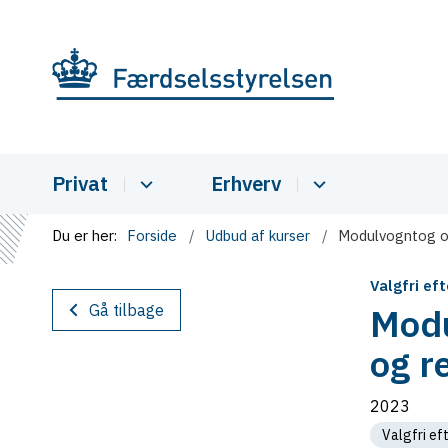
Privat
Erhverv
Du er her:
Forside
Udbud af kurser
Modulvogntog o
Valgfri ef
Gå tilbage
Modu
og r
2023
Valgfri e