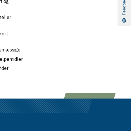
Feedback
t og
sel er
kert
edsmæssige
jælpemidler
nder