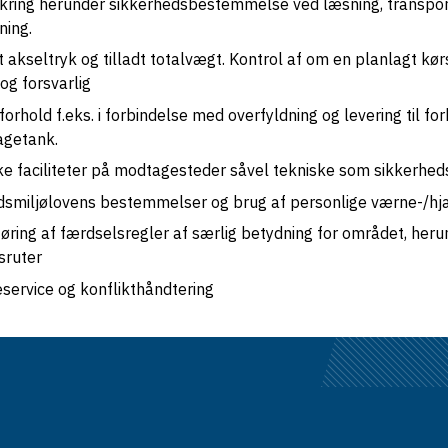
ikring herunder sikkerhedsbestemmelse ved læsning, transpor
ning.
t akseltryk og tilladt totalvægt. Kontrol af om en planlagt kør
 og forsvarlig
forhold f.eks. i forbindelse med overfyldning og levering til for
getank.
ke faciliteter på modtagesteder såvel tekniske som sikkerh
dsmiljølovens bestemmelser og brug af personlige værne-/h
føring af færdselsregler af særlig betydning for området, heru
sruter
service og konflikthåndtering