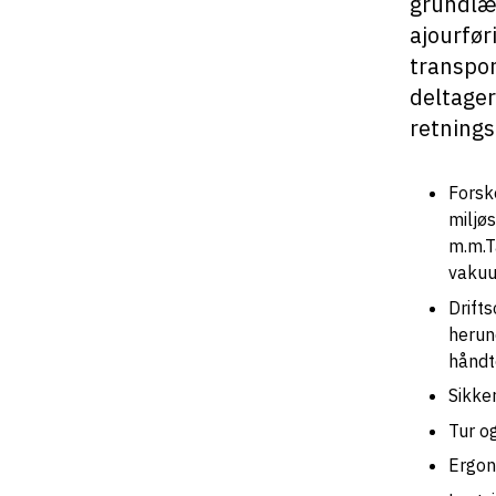
grundlæ
ajourfør
transpor
deltager
retnings
Forsk
miljø
m.m.T
vakuum
Drift
herun
håndte
Sikke
Tur o
Ergon