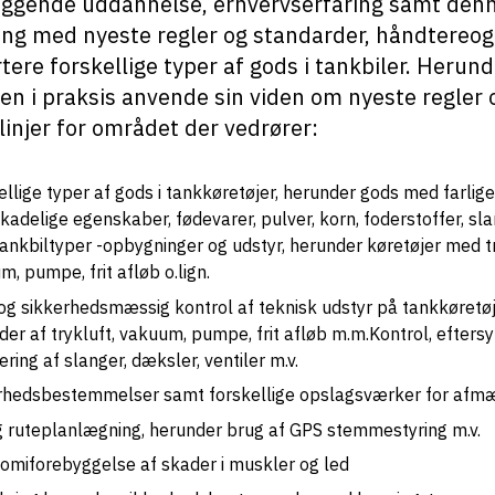
ggende uddannelse, erhvervserfaring samt den
ing med nyeste regler og standarder, håndtereog
tere forskellige typer af gods i tankbiler. Herun
en i praksis anvende sin viden om nyeste regler 
linjer for området der vedrører:
ellige typer af gods i tankkøretøjer, herunder gods med farlige
skadelige egenskaber, fødevarer, pulver, korn, foderstoffer, sl
ankbiltyper -opbygninger og udstyr, herunder køretøjer med tr
, pumpe, frit afløb o.lign.
sog sikkerhedsmæssig kontrol af teknisk udstyr på tankkøretøj
der af trykluft, vakuum, pumpe, frit afløb m.m.Kontrol, efters
ring af slanger, dæksler, ventiler m.v.
rhedsbestemmelser samt forskellige opslagsværker for afm
g ruteplanlægning, herunder brug af GPS stemmestyring m.v.
omiforebyggelse af skader i muskler og led