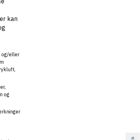
ne
der kan
og
 og/eller
am
ykluft,
er,
yn og
ærkninger