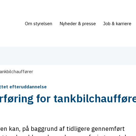
Om styrelsen
Nyheder & presse
Job & karriere
tankbilchauffører
ttet efteruddannelse
rføring for tankbilchauffør
en kan, på baggrund af tidligere gennemført