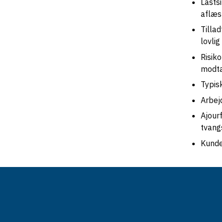
Lasts
aflæs
Tillad
lovlig
Risiko
modta
Typis
Arbej
Ajour
tvang
Kunde