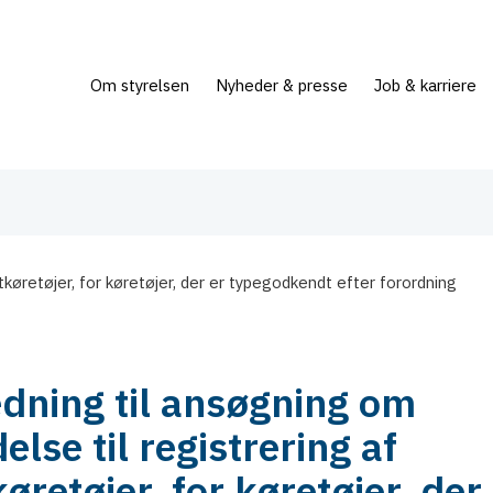
Om styrelsen
Nyheder & presse
Job & karriere
stkøretøjer, for køretøjer, der er typegodkendt efter forordning
edning til ansøgning om
delse til registrering af
øretøjer, for køretøjer, der