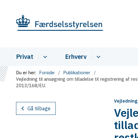
Privat
Erhverv
Du er her:
Forside
Publikationer
Vejledning til ansøgning om tilladelse til registrering af re
2013/168/EU.
Vejledning
Gå tilbage
Vejl
tilla
restk