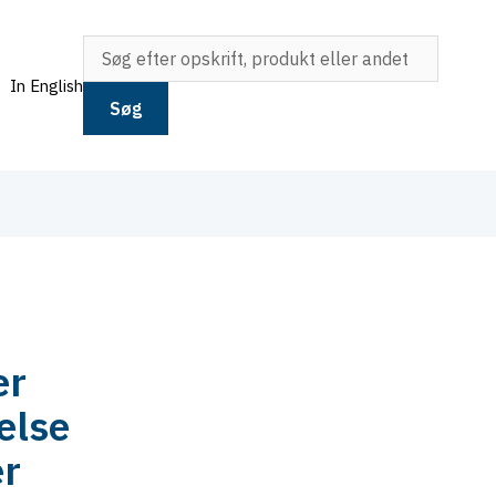
In English
Søg
er
else
er