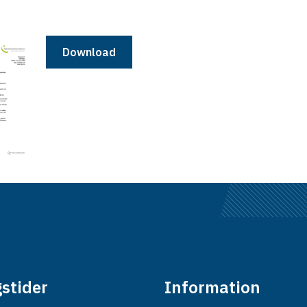
Download
stider
Information