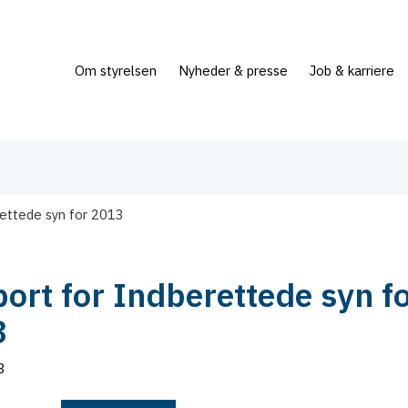
Om styrelsen
Nyheder & presse
Job & karriere
rettede syn for 2013
ort for Indberettede syn f
3
3