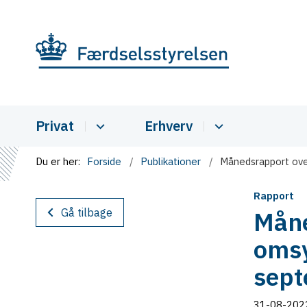
Privat
Erhverv
Du er her:
Forside
Publikationer
Månedsrapport ove
Rapport
Gå tilbage
Måne
omsy
sept
31-08-202