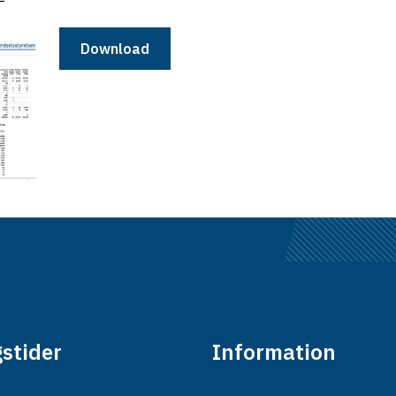
Download
stider
Information