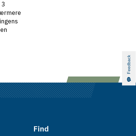
 3
nærmere
ningens
sen
Feedback
Find