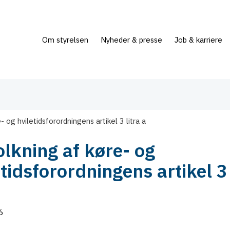
Om styrelsen
Nyheder & presse
Job & karriere
- og hviletidsforordningens artikel 3 litra a
olkning af køre- og
etidsforordningens artikel 3 
6