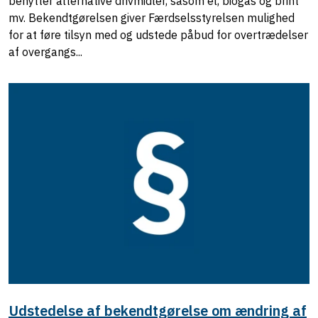
benytter alternative drivmidler, såsom el, biogas og brint
mv. Bekendtgørelsen giver Færdselsstyrelsen mulighed
for at føre tilsyn med og udstede påbud for overtrædelser
af overgangs...
Udstedelse af bekendtgørelse om ændring af