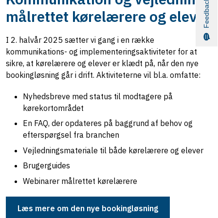
Feedback
målrettet kørelærere og elever
I 2. halvår 2025 sætter vi gang i en række
kommunikations- og implementeringsaktiviteter for at
sikre, at kørelærere og elever er klædt på, når den nye
bookingløsning går i drift. Aktiviteterne vil bl.a. omfatte:
Nyhedsbreve med status til modtagere på
kørekortområdet
En FAQ, der opdateres på baggrund af behov og
efterspørgsel fra branchen
Vejledningsmateriale til både kørelærere og elever
Brugerguides
Webinarer målrettet kørelærere
Læs mere om den nye bookingløsning