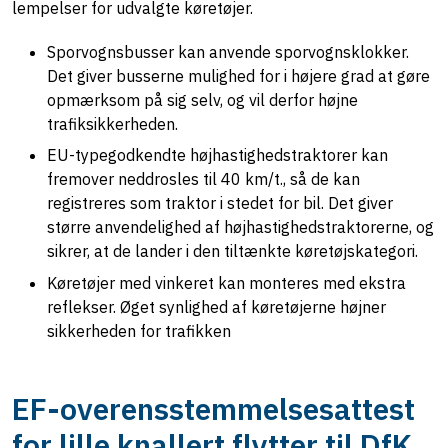
lempelser for udvalgte køretøjer.
Sporvognsbusser kan anvende sporvognsklokker.
Det giver busserne mulighed for i højere grad at gøre
opmærksom på sig selv, og vil derfor højne
trafiksikkerheden.
EU-typegodkendte højhastighedstraktorer kan
fremover neddrosles til 40 km/t., så de kan
registreres som traktor i stedet for bil. Det giver
større anvendelighed af højhastighedstraktorerne, og
sikrer, at de lander i den tiltænkte køretøjskategori.
Køretøjer med vinkeret kan monteres med ekstra
reflekser. Øget synlighed af køretøjerne højner
sikkerheden for trafikken
EF-overensstemmelsesattest
for lille knallert flytter til DfK