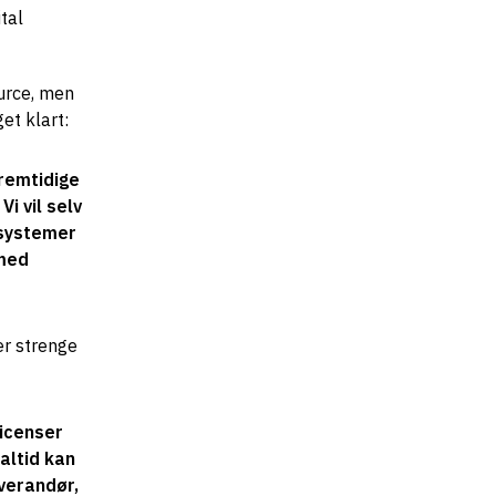
tal
ource, men
et klart:
fremtidige
Vi vil selv
 systemer
 med
er strenge
licenser
 altid kan
everandør,