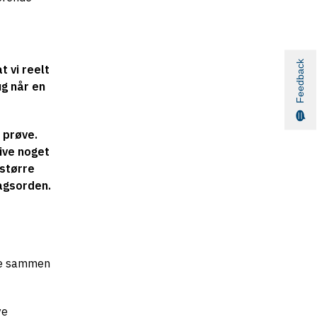
Feedback
t vi reelt
ug når en
 prøve.
ive noget
 større
dagsorden.
ere sammen
ye