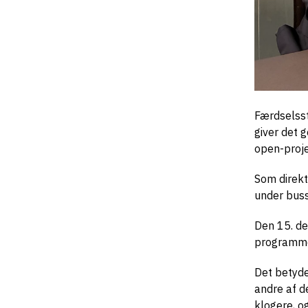
Færdselsst
giver det g
open-proje
Som direkt
under buss
Den 15. de
programme
Det betyder
andre af d
klogere, o