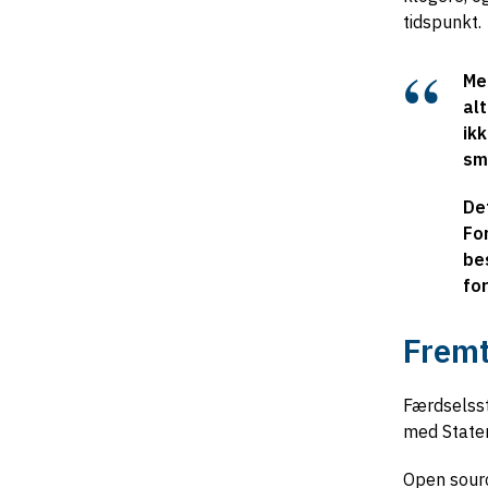
tidspunkt.
Me
alt
ikk
sm
Det
Fo
bes
fo
Fremt
Færdselsst
med Staten
Open sourc