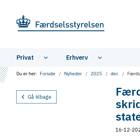
Privat
Erhverv
Du er her:
Forside
Nyheder
2025
dec
Færds
Færd
Gå tilbage
skri
stat
16-12-20