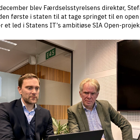
december blev Færdselsstyrelsens direktør, Ste
den første i staten til at tage springet til en ope
er et led i Statens IT’s ambitiøse SIA Open-projek