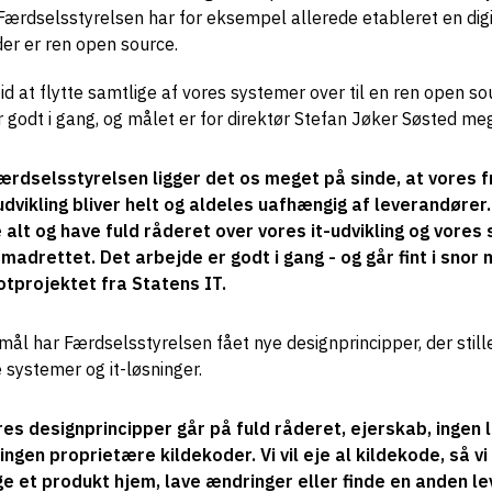
Færdselsstyrelsen har for eksempel allerede etableret en digi
der er ren open source.
tid at flytte samtlige af vores systemer over til en ren open s
r godt i gang, og målet er for direktør Stefan Jøker Søsted meg
Færdselsstyrelsen ligger det os meget på sinde, at vores 
udvikling bliver helt og aldeles uafhængig af leverandører. 
e alt og have fuld råderet over vores it-udvikling og vores
madrettet. Det arbejde er godt i gang - og går fint i snor
otprojektet fra Statens IT.
i mål har Færdselsstyrelsen fået nye designprincipper, der still
e systemer og it-løsninger.
res designprincipper går på fuld råderet, ejerskab, ingen 
ingen proprietære kildekoder. Vi vil eje al kildekode, så vi
ge et produkt hjem, lave ændringer eller finde en anden l