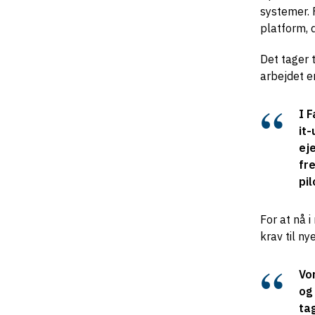
systemer. 
platform, 
Det tager 
arbejdet e
I 
it-
ej
fre
pil
For at nå 
krav til ny
Vo
og 
ta