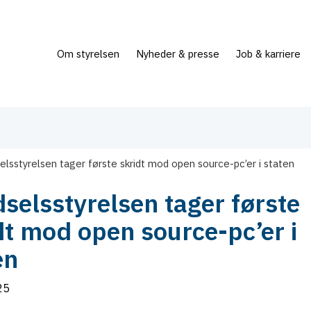
Om styrelsen
Nyheder & presse
Job & karriere
elsstyrelsen tager første skridt mod open source-pc’er i staten
selsstyrelsen tager første
dt mod open source-pc’er i
en
25