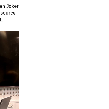
fan Jøker
n source-
t.