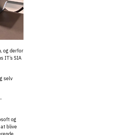
, og derfor
ns IT’s SIA
g selv
-
osoft og
at blive
værende