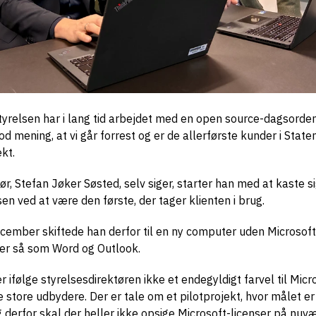
yrelsen har i lang tid arbejdet med en open source-dagsorden
od mening, at vi går forrest og er de allerførste kunder i State
kt.
ør, Stefan Jøker Søsted, selv siger, starter han med at kaste si
en ved at være den første, der tager klienten i brug.
cember skiftede han derfor til en ny computer uden Microsoft
r så som Word og Outlook.
 ifølge styrelsesdirektøren ikke et endegyldigt farvel til Micr
e store udbydere. Der er tale om et pilotprojekt, hvor målet er 
g derfor skal der heller ikke opsige Microsoft-licenser på nu