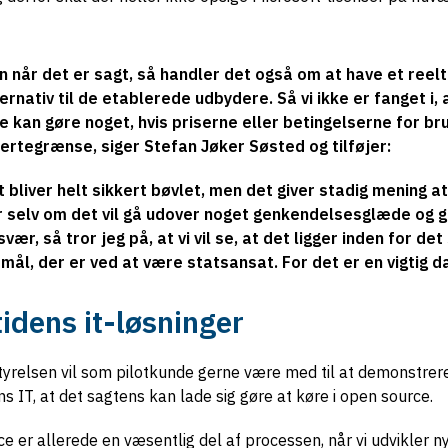
n når det er sagt, så handler det også om at have et reelt
ernativ til de etablerede udbydere. Så vi ikke er fanget i, a
e kan gøre noget, hvis priserne eller betingelserne for br
ertegrænse, siger Stefan Jøker Søsted og tilføjer:
 bliver helt sikkert bøvlet, men det giver stadig mening at
r selv om det vil gå udover noget genkendelsesglæde og g
vær, så tror jeg på, at vi vil se, at det ligger inden for det
rmål, der er ved at være statsansat. For det er en vigtig 
idens it-løsninger
yrelsen vil som pilotkunde gerne være med til at demonstr
s IT, at det sagtens kan lade sig gøre at køre i open source.
e er allerede en væsentlig del af processen, når vi udvikler n