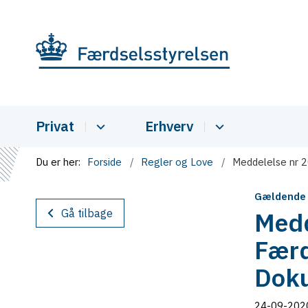
Privat
Erhverv
Du er her:
Forside
Regler og Love
Meddelelse nr 2
Gældende
Gå tilbage
Medd
Færd
Doku
24-09-202