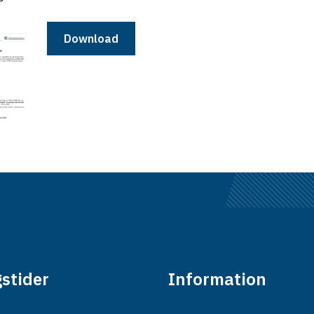
Download
stider
Information