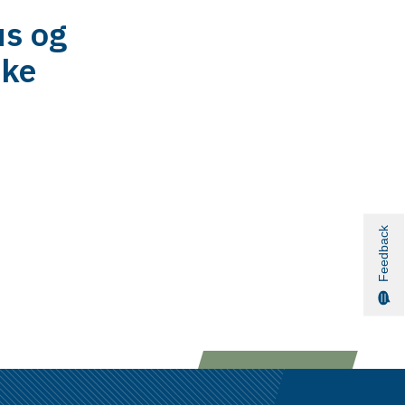
us og
ske
Feedback