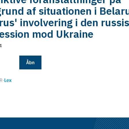
rund af situationen i Belar
rus' involvering i den russi
ession mod Ukraine
4
Åbn