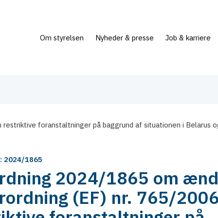
Om styrelsen
Nyheder & presse
Job & karriere
estriktive foranstaltninger på baggrund af situationen i Belarus 
g: 2024/1865
rdning 2024/1865 om ænd
orordning (EF) nr. 765/200
riktive foranstaltninger på