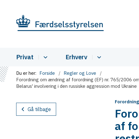
Privat
Erhverv
Du er her:
Forside
Regler og Love
Forordning om ændring af forordning (EF) nr. 765/2006 om r
Belarus' involvering i den russiske aggression mod Ukraine
Forordnin
Gå tilbage
Foro
af f
rest