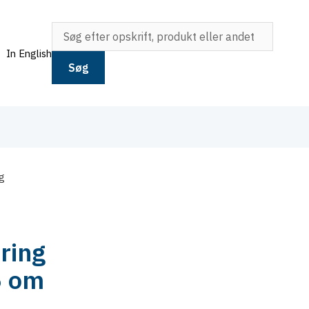
In English
Søg
og
ring
6 om