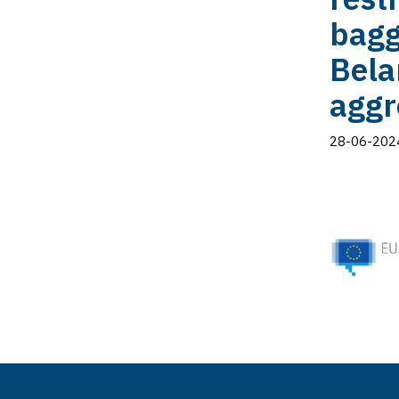
bagg
Bela
aggr
28-06-202