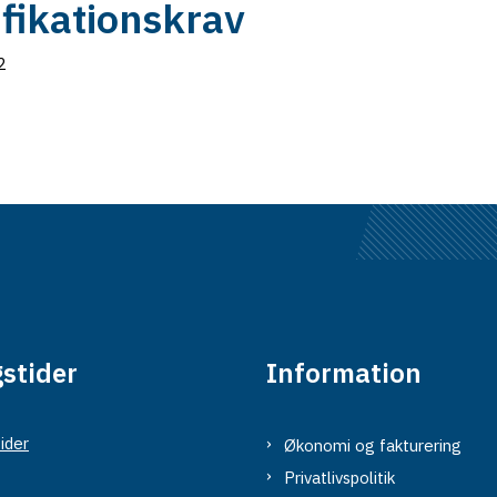
ifikationskrav
2
stider
Information
ider
Økonomi og fakturering
Privatlivspolitik