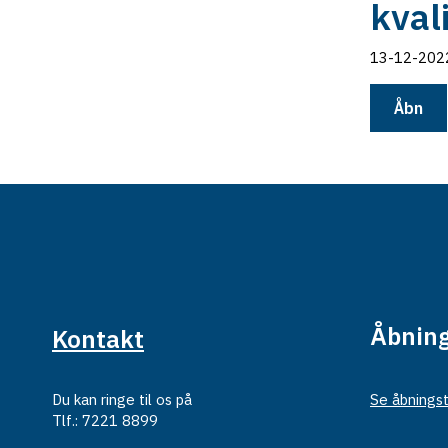
kval
13-12-202
Åbn
Åbning
Kontakt
Du kan ringe til os på
Se åbningst
Tlf.: 7221 8899