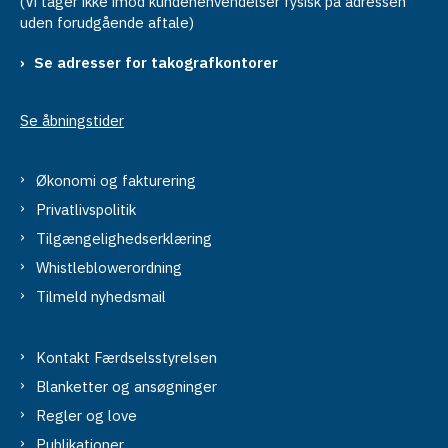
(Vi tager ikke imod kundehenvendelser fysisk på adressen
uden forudgående aftale)
Se adresser for takografkontorer
Se åbningstider
Økonomi og fakturering
Privatlivspolitik
Tilgængelighedserklæring
Whistleblowerordning
Tilmeld nyhedsmail
Kontakt Færdselsstyrelsen
Blanketter og ansøgninger
Regler og love
Publikationer