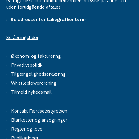
(Vi tager ikke imod kundehenvendelser fysisk på adressen
uden forudgående aftale)
Se adresser for takografkontorer
Se åbningstider
Økonomi og fakturering
Privatlivspolitik
Tilgængelighedserklæring
Whistleblowerordning
Tilmeld nyhedsmail
Kontakt Færdselsstyrelsen
Blanketter og ansøgninger
Regler og love
Publikationer