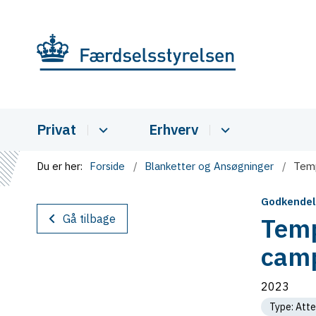
Privat
Erhverv
Du er her:
Forside
Blanketter og Ansøgninger
Temp
Godkendel
Gå tilbage
Temp
camp
2023
Type: Atte