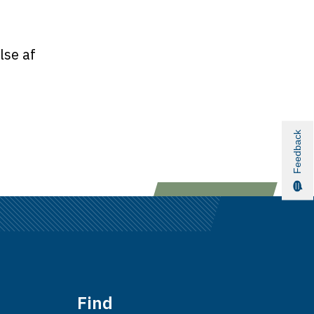
lse af
Feedback
Find