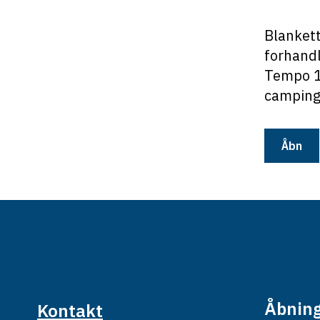
Blankett
forhandl
Tempo 10
campingv
Åbn
Åbning
Kontakt