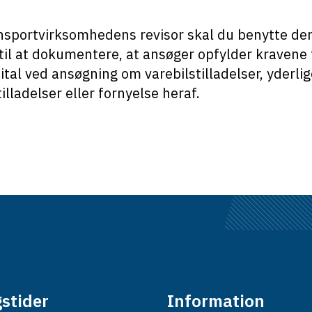
nsportvirksomhedens revisor skal du benytte de
til at dokumentere, at ansøger opfylder kravene t
tal ved ansøgning om varebilstilladelser, yderli
tilladelser eller fornyelse heraf.
stider
Information