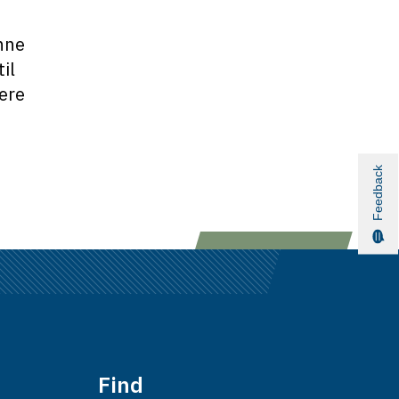
nne
il
gere
Feedback
Find