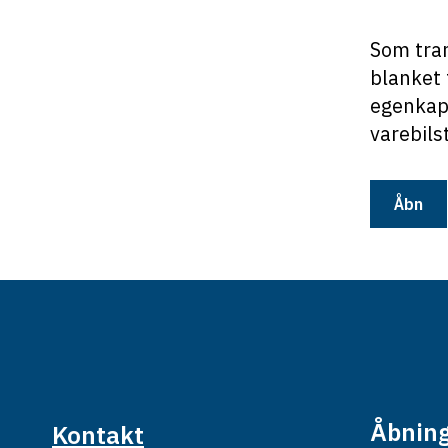
Som tra
blanket 
egenkapi
varebils
Åbn
Åbning
Kontakt