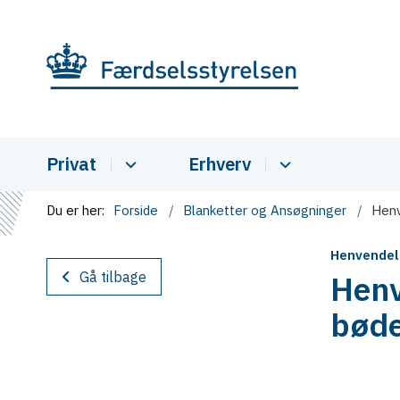
Privat
Erhverv
Du er her:
Forside
Blanketter og Ansøgninger
Henv
Henvendel
Gå tilbage
Henv
bøde