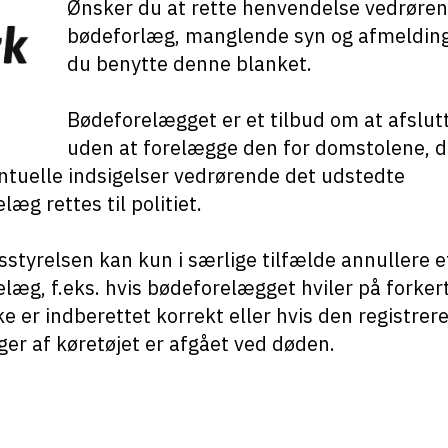
Ønsker du at rette henvendelse vedrøre
bødeforlæg, manglende syn og afmelding
du benytte denne blanket.
Bødeforelægget er et tilbud om at afslut
uden at forelægge den for domstolene, d
ntuelle indsigelser vedrørende det udstedte
læg rettes til politiet.
styrelsen kan kun i særlige tilfælde annullere e
læg, f.eks. hvis bødeforelægget hviler på forker
ke er indberettet korrekt eller hvis den registrer
ger af køretøjet er afgået ved døden.