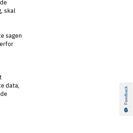
nde
, skal
te sagen
erfor
t
te data,
Feedback
ede