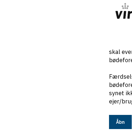
skal eve
bødefore
Færdsels
bødefore
synet ik
ejer/bru
Åbn