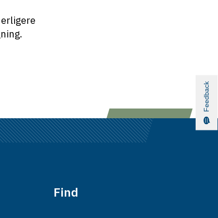
erligere
gning.
Feedback
Find