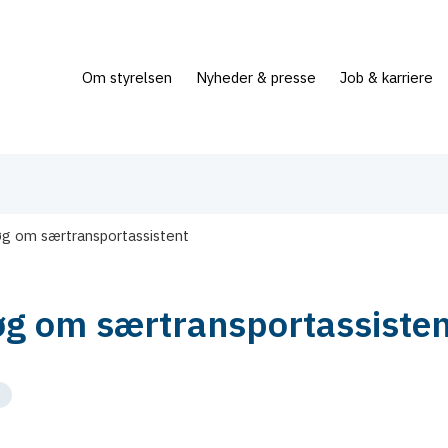
Om styrelsen
Nyheder & presse
Job & karriere
g om særtransportassistent
g om særtransportassisten