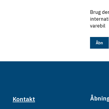
Brug den
internat
varebil
Åbn
Åbning
Kontakt