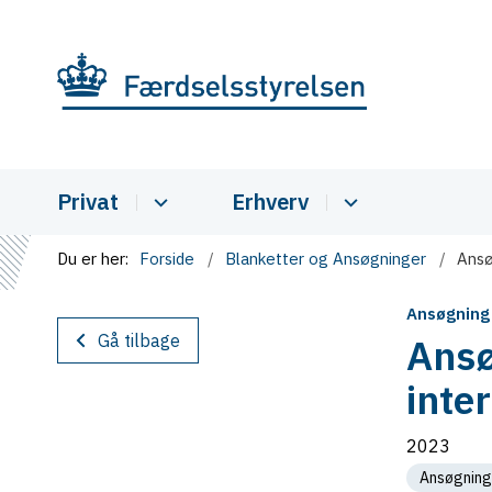
Privat
Erhverv
Du er her:
Forside
Blanketter og Ansøgninger
Ansø
Ansøgning
Gå tilbage
Ansø
inte
2023
Ansøgning