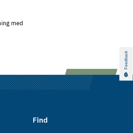
gning med
Feedback
Find