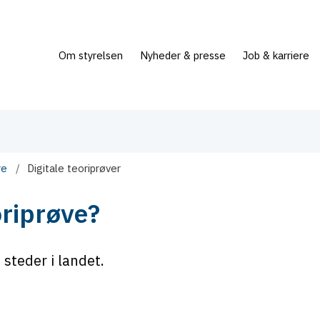
Om styrelsen
Nyheder & presse
Job & karriere
re
Digitale teoriprøver
oriprøve?
 steder i landet.