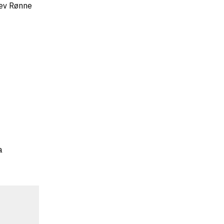
lev Rønne
a