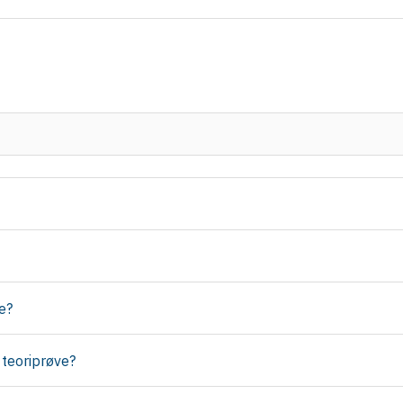
e?
 teoriprøve?