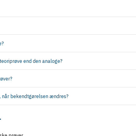
e?
 teoriprøve end den analoge?
røver?
e, når bekendtgørelsen ændres?
r
iske prøver